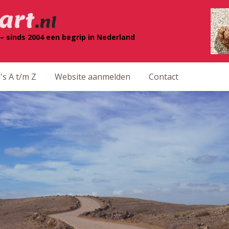
– sinds 2004 een begrip in Nederland
's A t/m Z
Website aanmelden
Contact