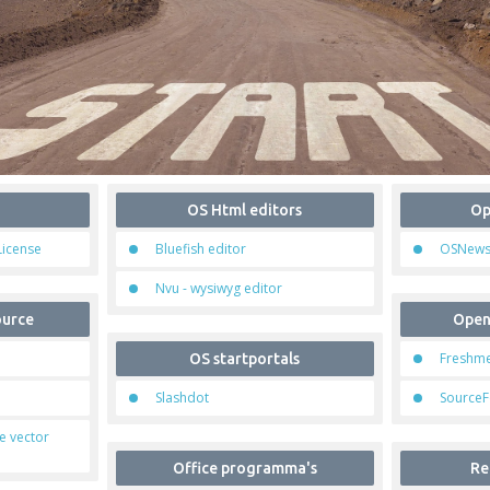
OS Html editors
Op
License
Bluefish editor
OSNew
Nvu - wysiwyg editor
ource
Open
Freshm
OS startportals
Slashdot
Source
e vector
Office programma's
Re