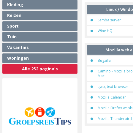
Kleding
Linux / Wind
Reizen
Samba server
Sport
Wine HQ
Tuin
Vakanties
Mozilla web a
Woningen
Bugzilla
Alle 252 pagina's
Camino - Mozilla br
Mac
Lynx, text browser
Mozilla Calendar
Mozilla Firefox web
Mozilla Thunderbird e