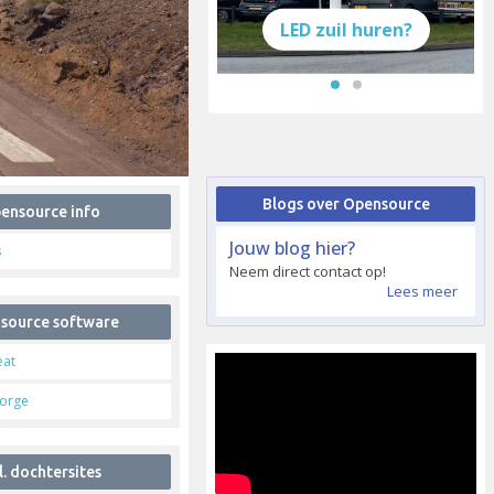
LED zuil huren?
Blogs over Opensource
ensource info
Jouw blog hier?
s
Neem direct contact op!
Lees meer
source software
eat
Forge
l. dochtersites