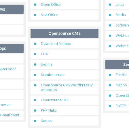
Open Office
Linux
ows
Star Office
Media
Softwar
Opensource CMS
Webhos
Download Mambo
Webmas
pps
E107
Joomla
Se
owser voor
Mambo server
Filezilla
Open Source CMS WordPress JVH
Mac SS
webbouw
Open S
OpensourceCMS
browser
PuTTY - 
PHP Nuke
-mail client
Xoops