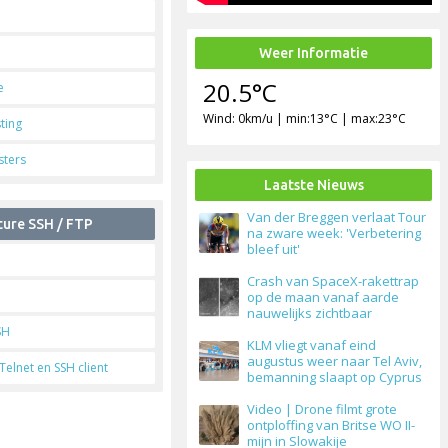
Weer Informatie
20.5°C
e
Wind: 0km/u | min:13°C | max:23°C
ting
ters
Laatste Nieuws
Van der Breggen verlaat Tour
cure SSH / FTP
na zware week: 'Verbetering
bleef uit'
Crash van SpaceX-rakettrap
H
op de maan vanaf aarde
nauwelijks zichtbaar
SH
KLM vliegt vanaf eind
augustus weer naar Tel Aviv,
Telnet en SSH client
bemanning slaapt op Cyprus
Video | Drone filmt grote
ontploffing van Britse WO II-
mijn in Slowakije